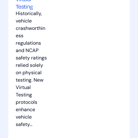
修复
Testing
Historically,
模型
vehicle
新版本
crashworthin
ess
通讯
regulations
Oasys Suite
and NCAP
safety ratings
预处理
relied solely
入门
on physical
testing. New
记者
Virtual
安全
Testing
protocols
软件
enhance
思想引领
vehicle
safety...
更新
工作流程