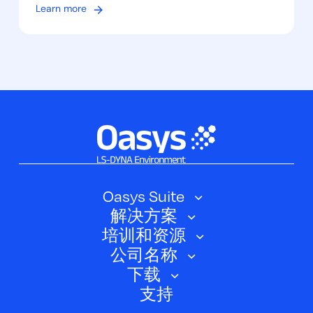
Learn more
软件
文
ANSYS LS-DYNA ®
章
OASYS D3PLOT
分
OASYS 入门
页
OASYS REPORTER
OASYS SUITE
OASYS T/HIS
Oasys Suite
解决方案
Oasys SHELL
应用过滤器
重置筛选器
培训和资源
汽车
Oasys 简介
公司名称
培训课程
电动汽车
下载
Oasys D3PLOT
关于我们
网络研讨会
支持
航空航天
Oasys T/HIS
Oasys Suite 23.0
联系我们
Clickhelp 教程