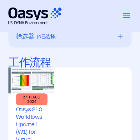
跳
至
内
筛选器
（
0
已选择）
容
障碍模型
工作流程
CAE
公司新闻
撞车
D3PLOT
27TH AUG
2024
Oasys 21.0
D3PLOT 查看器
Workflows
发展
Update 1
(W1) for
活动
Virtual