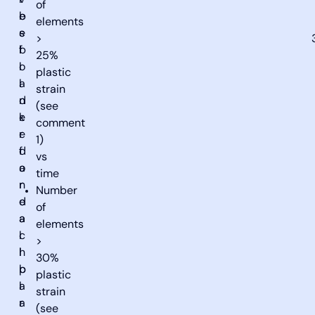
l
v
of
b
e
elements
e
s
>
b
f
25%
l
o
plastic
a
l
strain
n
d
(see
k
e
comment
e
r
1)
d
f
vs
a
o
time
n
r
Number
d
e
of
a
a
elements
l
c
>
l
h
30%
b
p
plastic
l
a
strain
a
r
(see