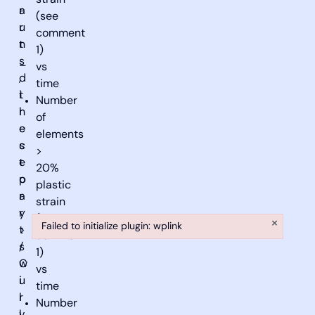
strain
a
r
(see
r
u
comment
t
n
1)
s
_
vs
,
d
time
t
i
Number
h
r
of
e
e
elements
s
c
>
e
t
20%
p
o
plastic
a
r
strain
r
y
(see
×
Failed to initialize plugin: wplink
t
>
comment
Failed to initialize plugin: wplink
s
/
1)
w
C
vs
i
u
time
l
r
Number