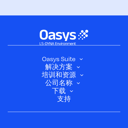
Oasys Suite
解决方案
Oasys SHELL
培训和资源
汽车
Oasys 简介
公司名称
培训课程
电动汽车
下载
Oasys D3PLOT
关于我们
网络研讨会
支持
航空航天
Oasys T/HIS
Oasys Suite 23.0
联系我们
Clickhelp 教程
土建结构
Oasys 记者
公司新闻
学术许可证
活动
脚本框