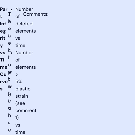
Par
Number
J
T
Comments:
t
of
a
h
Int
deleted
v
e
eg
elements
a
f
rit
vs
s
o
y
time
c
l
vs
Number
r
l
Ti
of
i
o
me
elements
p
w
Cu
>
t
i
rve
5%
w
n
s
plastic
h
g
strain
i
c
(see
c
u
comment
h
r
1)
r
v
vs
e
e
time