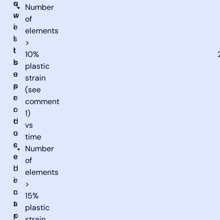
q
s
Number
u
w
of
e
i
elements
s
l
>
t
l
10%
s
b
plastic
u
e
strain
s
p
(see
e
r
comment
r
o
1)
t
d
vs
o
u
time
s
c
Number
e
e
of
l
d
elements
e
i
>
c
n
15%
t
a
plastic
p
<