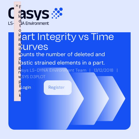
×
F
ai
le
跳
d
t
至
Back to scripts
o
Part Integrity vs Time
内
in
iti
Curves
容
al
iz
e
Counts the number of deleted and
p
plastic strained elements in a part.
lu
gi
Oasys LS-DYNA Environment Team
13/12/2018
n:
OASYS D3PLOT
w
p
li
Login
Register
n
k
Failed to initialize plugin: wplink