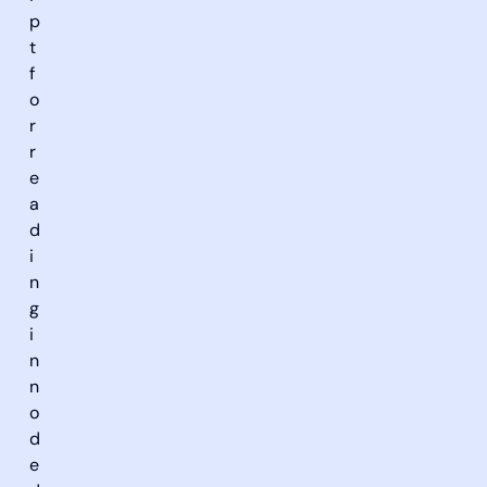
p
t
f
o
r
r
e
a
d
i
n
g
i
n
n
o
d
e