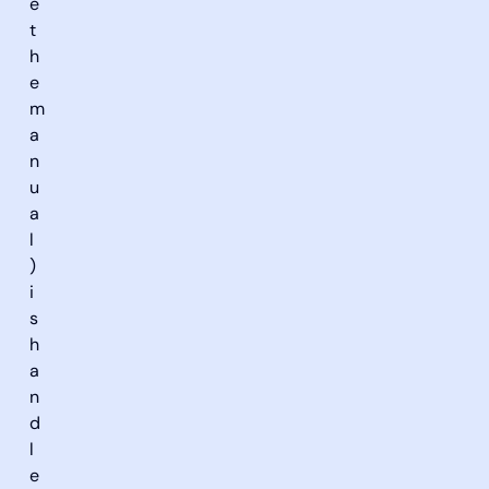
e
t
h
e
m
a
n
u
a
l
)
i
s
h
a
n
d
l
e