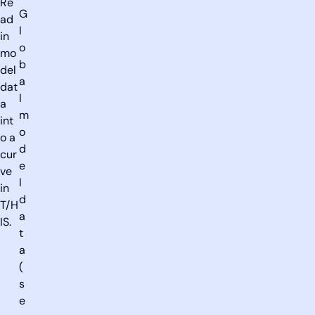
Re
G
ad
l
in
o
mo
b
del
a
dat
l
a
m
int
o
o a
d
cur
e
ve
l
in
d
T/H
a
IS.
t
a
(
s
e