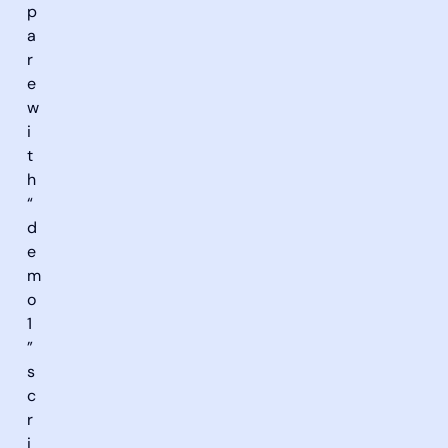
p
a
r
e
w
i
t
h
“
d
e
m
o
1
”
s
c
r
i