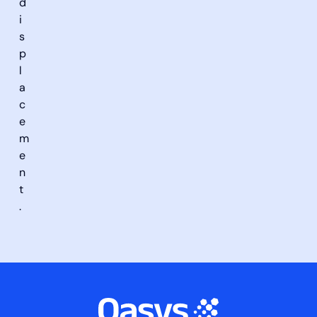
d
i
s
p
l
a
c
e
m
e
n
t
.