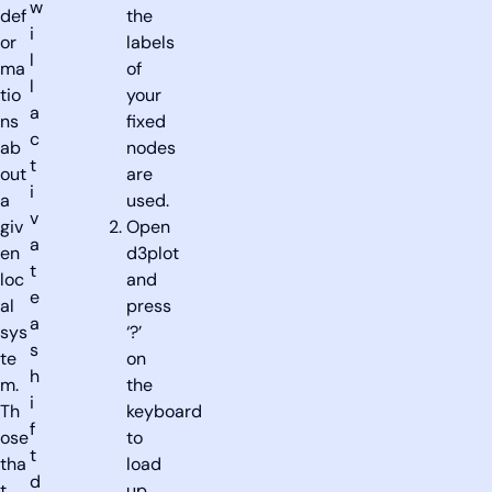
w
def
the
i
or
labels
l
ma
of
l
tio
your
a
ns
fixed
c
ab
nodes
t
out
are
i
a
used.
v
giv
Open
a
en
d3plot
t
loc
and
e
al
press
a
sys
‘?’
s
te
on
h
m.
the
i
Th
keyboard
f
ose
to
t
tha
load
d