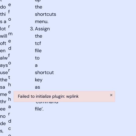
t
up
e
do
the
f
thi
shortcuts
o
s a
menu.
r
lot
Assign
m
will
the
e
oft
tcf
d
en
file
f
alw
to
o
ays
a
r
use
shortcut
t
the
key
h
sa
as
e
me
a
×
Failed to initialize plugin: wplink
h
thr
‘command
Failed to initialize plugin: wplink
a
ee
file’.
r
no
d
de
c
s,