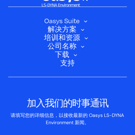
Oasys Suite
解决方案
Oasys SHELL
培训和资源
汽车
Oasys 简介
公司名称
培训课程
电动汽车
下载
Oasys D3PLOT
关于我们
网络研讨会
支持
航空航天
Oasys T/HIS
Oasys Suite 23.0
联系我们
Clickhelp 教程
土建结构
Oasys 记者
公司新闻
学术许可证
活动
脚本框
加入我们的时事通讯
案例研究
请填写您的详细信息，以接收最新的 Oasys LS-DYNA
Environment 新闻。