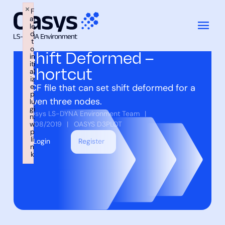
×
F
ai
le
跳
d
t
至
Back to scripts
o
Shift Deformed –
内
in
iti
Shortcut
容
al
iz
e
TCF file that can set shift deformed for a
p
given three nodes.
lu
gi
Oasys LS-DYNA Environment Team
n:
21/08/2019
w
OASYS D3PLOT
p
li
Login
Register
n
k
Failed to initialize plugin: wplink