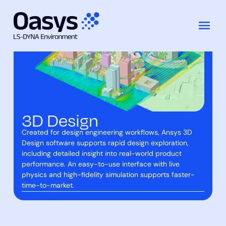
Enquire Now
コ
Features
ン
テ
ン
ツ
へ
ス
3D Design
キ
ッ
Created for design engineering workflows, Ansys 3D
プ
Design software supports rapid design exploration,
including detailed insight into real-world product
performance. An easy-to-use interface with live
physics and high-fidelity simulation supports faster-
time-to-market.