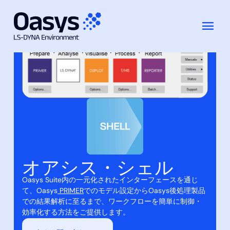
今すぐ問い合わせる
コ
特徴
ドキュメンテーション
ン
テ
ン
ツ
へ
ス
キ
ッ
プ
オアシス・シェル
Oasys Suite内の一元化されたインターフェースを通じ
て、Oasys
PRIMER
でのモデル設定からOasys後処理製品
での結果解析に至るまで、ワークフローを簡単に制御・
効率化する方法をご提供します。