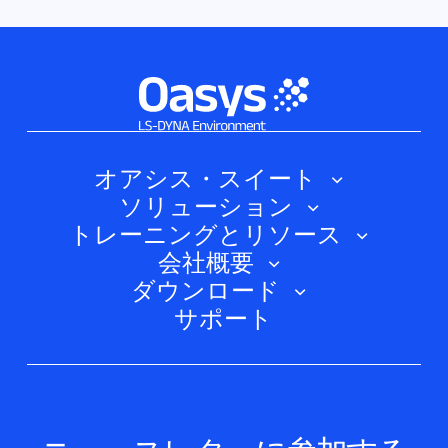
オアシス・スイート
ソリューション
オアシス・シェル
トレーニングとリソース
自動車
オアシス・プライマー
会社概要
トレーニングコース
電気自動車
ダウンロード
オアシスD3PLOT
会社概要
ウェビナー
サポート
航空宇宙
オアシスT/HIS
Oasys Suite 23.0
お問い合わせ
Clickhelp チュートリアル
土木構造
オアシス・リポーター
会社ニュース
アカデミック・ライセンス
イベント
スクリプトボックス
ケーススタディ