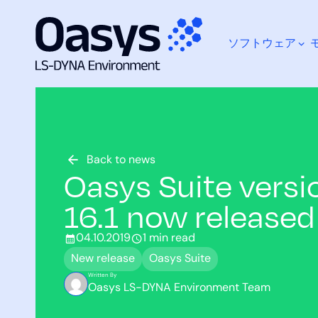
ソフトウェア
コ
ン
テ
ン
ツ
何をお探しですか？
へ
ス
Back to news
Oasys Suite versi
キ
ッ
16.1 now released
プ
04.10.2019
1 min read
New release
Oasys Suite
Written By
Oasys LS-DYNA Environment Team