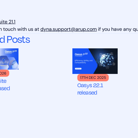
ite 21.1
in touch with us at
dyna.support@arup.com
if you have any qu
d Posts
2026
17TH DEC 2025
ite
Oasys 22.1
eased
released