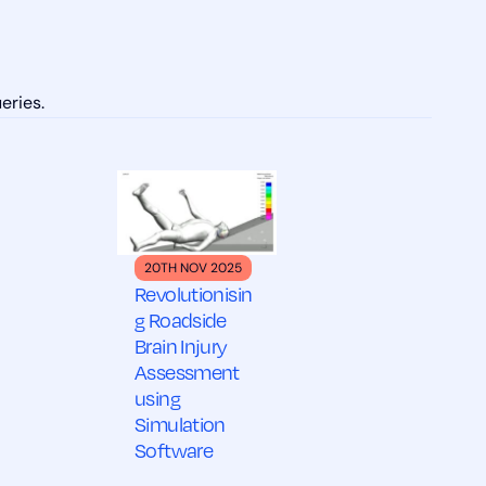
eries.
20TH NOV 2025
Revolutionisin
g Roadside
Brain Injury
Assessment
using
Simulation
Software