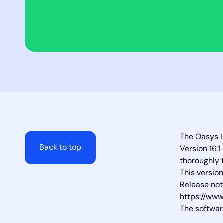
The Oasys L
Back to top
Version 16.
thoroughly 
This version
Release not
https://ww
The softwa