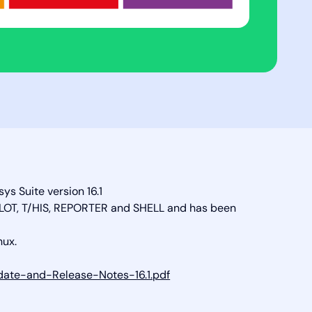
s Suite version 16.1
D3PLOT, T/HIS, REPORTER and SHELL and has been
nux.
date-and-Release-Notes-16.1.pdf