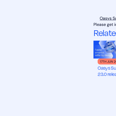
Oasys Su
Please get 
Relate
17TH JUN 
Oasys Su
23.0 rel