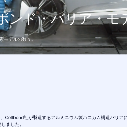
ボンド・バリア・モ
限要素モデルの数々。
、Cellbond社が製造するアルミニウム製ハニカム構造バリア
発しました。