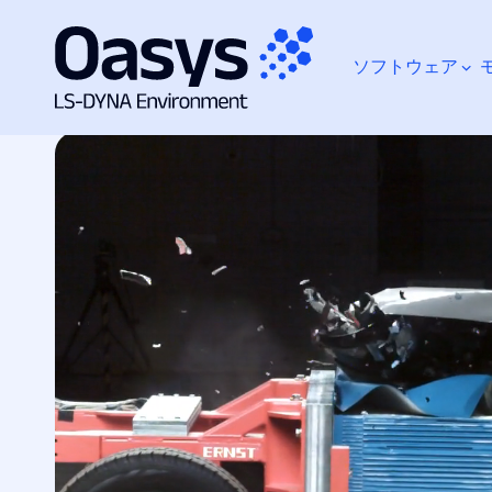
ソフトウェア
コ
モデル
アラップ・セルボンド・バリア・モデル
ン
テ
ン
ツ
何をお探しですか？
へ
ス
キ
ッ
プ