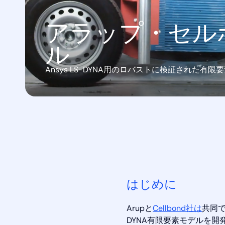
アラップ・セル
ル
Ansys LS-DYNA用のロバストに検証された有
はじめに
Arupと
Cellbond社は
共同で
DYNA有限要素モデルを開